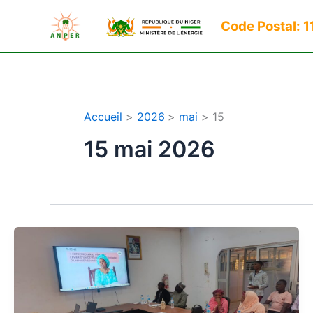
Aller
Code Postal: 
au
contenu
Accueil
2026
mai
15
15 mai 2026